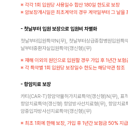
※ 각각 1회 입원당 사용일수 합산 180일 한도로 보장
※ 암보장개시일은 최초계약의 경우 계약일부터 그 날을 
- 첫날부터 입원 보장으로 입원비 차별화
첫날부터입원특약N(무), 첫날부터상급종합병원입원특약N(
날부터중환자실입원특약(갱신형)(무)
※ 재해 이외의 원인으로 입원할 경우 가입 후 1년간 보험
※ 각 특약별 1회 입원당 보장일수 한도는 해당약관 참조
- 항암치료 보장
카티(CAR-T)항암약물허가치료특약(갱신형)N(무), 
항암치료특약(갱신형) 항암방사선치료형(무), 항암치료특
암중입자방사선치료특약(갱신형)(무)
※ 최초 1회에 한해 보장, 가입 후 1년간 보험금 50% 지급