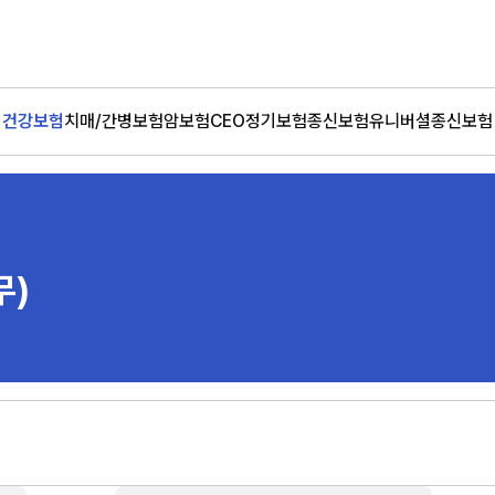
건강보험
치매/간병보험
암보험
CEO정기보험
종신보험
유니버셜종신보험
무)