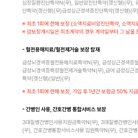
심장질환진단특약N(무), 일반암진단특약(갱신형)(무),
단특약(갱신형)(무)급성심근경색증진단특약(갱신형)(무)
※ 최초 1회에 한해 보장 (소액치료비암진단특약, 소액치료
※ 암보장개시일은 최초계약의 경우 계약일부터 그 날을 
- 혈전용해치료/혈전제거술 보장 탑재
급성뇌경색증혈전용해치료특약N(무), 급성심근경색증혈전
급성뇌경색증특정혈전제거술특약N(무),급여 급성심근경
특약(갱신형)(일반)(무)
※ 최초 1회에 한해 보장, 가입 후 1년간 보험금 50% 지급
- 간병인 사용, 간호간병 통합서비스 보장
3대질병간병인사용지원금특약N(무), 3대질병간병인사용지
(무), 간호간병통합서비스사용 입원특약N(무), 간호간