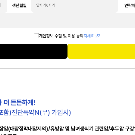
여
생년월일
연락
개인정보 수집 및 이용 동의
자세히보기
아 더 든든하게!
포함)진단특약N(무) 가입시)
 소장암(대장점막내암제외)/유방암 및 남녀생식기 관련암/후두암 구강암