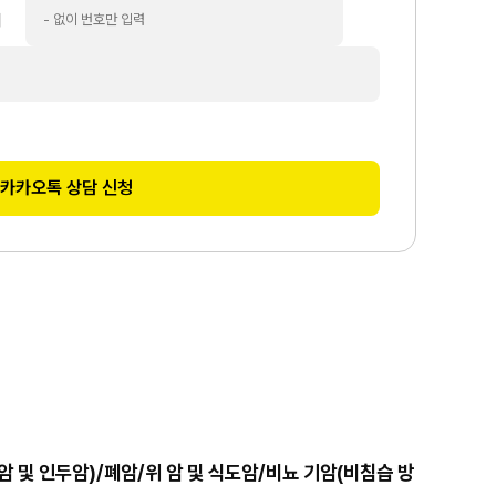
처
카카오톡 상담 신청
 및 인두암)/폐암/위 암 및 식도암/비뇨 기암(비침습 방