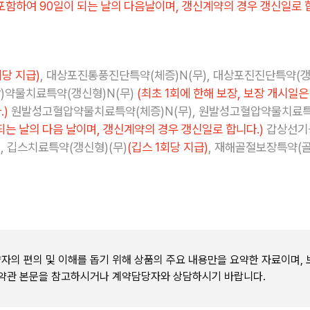
포함하여 90일이 되는 날의 다음날이며, 갱신계약의 경우 갱신일로 
회당 지급)
, 대상포진통풍진단특약(체증)N(무), 대상포진진단특약(갱
)약물치료특약(갱신형)N(무)
(최초 1회에 한해 보장, 보장 개시일
.)
원발성고혈압약물치료특약(체증)N(무), 원발성고혈압약물치료특
되는 날의 다음 날이며, 갱신계약의 경우 갱신일로 합니다.)
갑상선기능
, 깁스치료특약(갱신형)(무)
(깁스 1회당 지급)
, 재해골절보장특약(골
자의 편의 및 이해를 돕기 위해 상품의 주요 내용만을 요약한 자료이며, 
 약관 본문을 참고하시거나 계약담당자와 상담하시기 바랍니다.