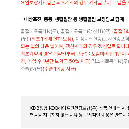
※ 암보장개시일은 최초계약의 경우 계약일부터 그 날을 
- 대상포진, 통풍, 생활질환 등 생활밀접 보장담보 탑재
골절치료특약N(무), 골절치료특약(갱신형)(무)
(골절 1
(무)
(최초 1회에 한해 보장)
, 이상지질혈증(고지혈증포함
되는 날의 다음 날이며, 갱신계약의 경우 갱신일로 합니다
최초계약의 경우 계약일부터 그 날을 포함하여 만 1년이 
장, 가입 후 1년간 보험금 50% 지급)
깁스치료특약N(무)
수술)N(무)
(수술 1회당 지급)
KDB생명 KDB라이프핏건강보험(무) 상품 안내는 계약
험금을 지급하지 않는 사유 등 구체적인 내용은 반드시