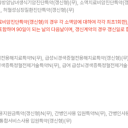
 유방암남녀생식기암진단특약(갱신형)(무), 소액치료비암진단특약(갱신
, 허혈성심장질환진단특약(갱신형)(무)
비암진단특약(갱신형)의 경우 각 소액암에 대하여 각각 최초1회한), 
포함하여 90일이 되는 날의 다음날이며, 갱신계약의 경우 갱신일로 
용해치료특약N(무), 급성뇌경색증혈전용해치료특약(갱신형)(무),
색증특정혈전제거술특약N(무), 급여 급성뇌경색증특정혈전제거술특
원금특약(갱신형)N(무), 간병인사용 입원특약N(무), 간병인사용
병통합서비스사용 입원특약(갱신형)(무)