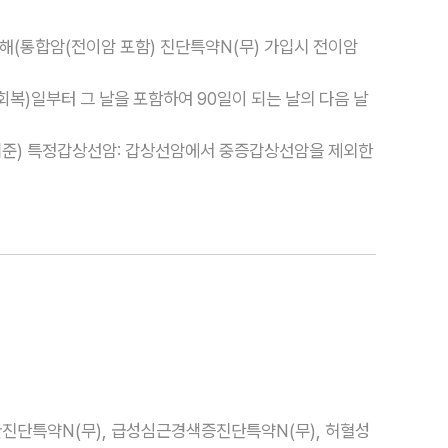
해(통합암(전이암 포함) 진단특약N(무) 가입시 전이암
회복)일부터 그 날을 포함하여 90일이 되는 날의 다음 날
 기준) 특정갑상선암: 갑상선암에서 중증갑상선암을 제외한
진단특약N(무), 급성심근경색증진단특약N(무), 허혈성