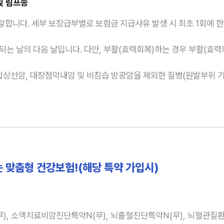
및 림프종
말합니다. 세부 보장급부별로 보험금 지급사유 발생 시 최초 1회에 한
되는 날의 다음 날입니다. 다만, 부활(효력회복)하는 경우 부활(효력
특정갑상선암, 대장점막내암 및 비침습 방광암을 제외한 질병(원발부위
는 맞춤형 건강보험!(해당 특약 가입시)
, 소액치료비암진단특약N(무), 뇌출혈진단특약N(무), 뇌혈관질환