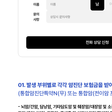
남
이름
문의
사항
전화 상담 신청
01. 발생 부위별로 각각 암진단 보험금을 받
(통합암진단특약N(무) 또는 통합암(전이암 
- 뇌암/간암, 담낭암, 기타담도암 및 췌장암/대장암 및