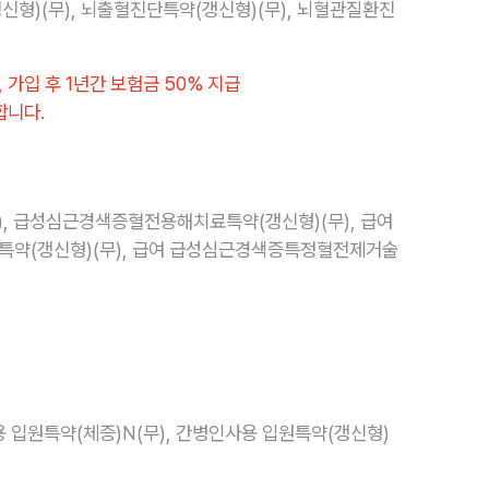
형)(무), 뇌출혈진단특약(갱신형)(무), 뇌혈관질환진
가입 후 1년간 보험금 50% 지급
합니다.
 급성심근경색증혈전용해치료특약(갱신형)(무), 급여
약(갱신형)(무), 급여 급성심근경색증특정혈전제거술
 입원특약(체증)N(무), 간병인사용 입원특약(갱신형)