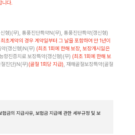
합니다.
신형)(무), 통풍진단특약N(무), 통풍진단특약(갱신형)
은 최초계약의 경우 계약일부터 그 날을 포함하여 만 1년이
약(갱신형)N(무)
(최초 1회에 한해 보장, 보장개시일은
항진증치료 보장특약(갱신형)(무)
(최초 1회에 한해 보
절진단)N(무)
(골절 1회당 지급)
, 재해골절보장특약(골절
보험금의 지급사유, 보험금 지급에 관한 세부규정 및 보