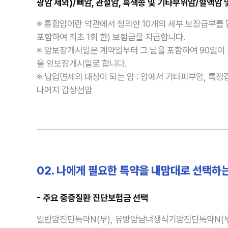
광암 제외)/뼈암, 관절암, 흑색종 및 기타부위암/혈액암 
※ 통합암이란 약관에서 정의한 10개의 세부 보장급부를 
포함하여 최초 1회 한) 보험금을 지급합니다.
※ 암보장개시일은 계약일부터 그 날을 포함하여 90일이 
을 암보장개시일로 합니다.
※ 납입면제의 대상이 되는 암 : 암에서 기타피부암, 
나머지 갑상선암
02. 나에게 필요한 특약을 내맘대로 선택하
- 주요 중증질환 진단보험금 선택
일반암진단특약N(무), 유방암남녀생식기암진단특약N(무)