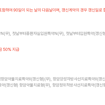
포함하여 90일이 되는 날의 다음날이며, 갱신계약의 경우 갱신일로 
무), 첫날부터중환자실입원특약N(무), 첫날부터입원특약(갱신형)
금 50% 지급
표적항암약물치료특약Ⅱ(갱신형)(무), 항암양성자방사선치료특약Ⅱ(갱신
약(갱신형) 항암약물치료형(무), 항암정위적방사선치료특약(갱신형)