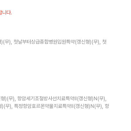
합니다.
(무), 첫날부터상급종합병원입원특약(갱신형)(무), 첫
형)(무), 항암세기조절방사선치료특약Ⅱ(갱신형)N(무),
(무), 특정항암호르몬약물치료특약Ⅱ(갱신형)N(무), 항